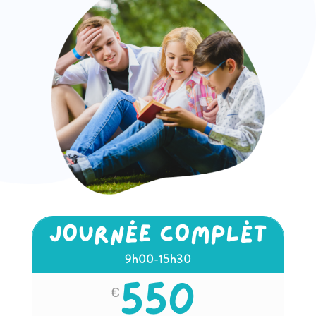
JOURNÉE COMPLÈT
9h00-15h30
550
€