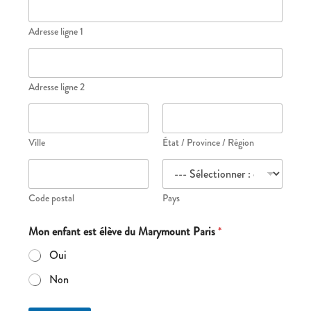
Adresse ligne 1
Adresse ligne 2
Ville
État / Province / Région
Code postal
Pays
I
Mon enfant est élève du Marymount Paris
*
n
f
Oui
o
r
Non
m
a